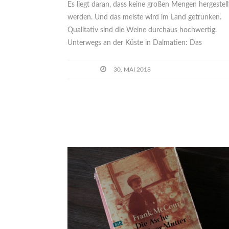
Es liegt daran, dass keine großen Mengen hergestell
werden. Und das meiste wird im Land getrunken.
Qualitativ sind die Weine durchaus hochwertig.
Unterwegs an der Küste in Dalmatien: Das
30. MAI 2018