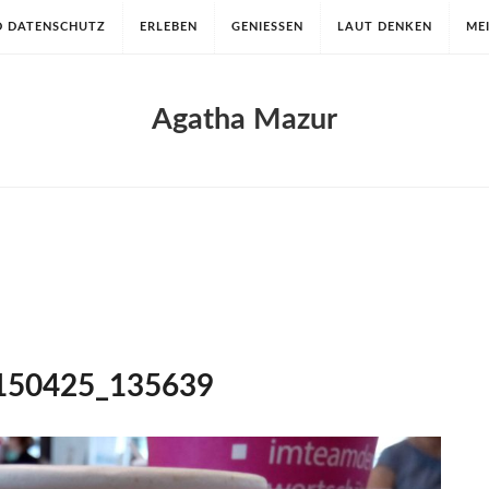
D DATENSCHUTZ
ERLEBEN
GENIESSEN
LAUT DENKEN
ME
Agatha Mazur
150425_135639