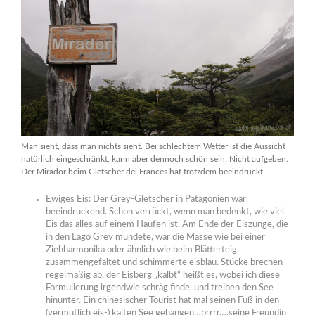
Man sieht, dass man nichts sieht. Bei schlechtem Wetter ist die Aussicht
natürlich eingeschränkt, kann aber dennoch schön sein. Nicht aufgeben.
Der Mirador beim Gletscher del Frances hat trotzdem beeindruckt.
Ewiges Eis: Der Grey-Gletscher in Patagonien war
beeindruckend. Schon verrückt, wenn man bedenkt, wie viel
Eis das alles auf einem Haufen ist. Am Ende der Eiszunge, die
in den Lago Grey mündete, war die Masse wie bei einer
Ziehharmonika oder ähnlich wie beim Blätterteig
zusammengefaltet und schimmerte eisblau. Stücke brechen
regelmäßig ab, der Eisberg „kalbt“ heißt es, wobei ich diese
Formulierung irgendwie schräg finde, und treiben den See
hinunter. Ein chinesischer Tourist hat mal seinen Fuß in den
(vermutlich eis-) kalten See gehangen…brrrr….seine Freundin