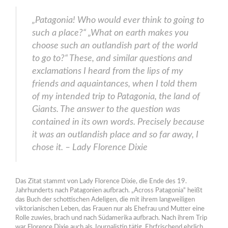
„Patagonia! Who would ever think to going to
such a place?“ „What on earth makes you
choose such an outlandish part of the world
to go to?“ These, and similar questions and
exclamations I heard from the lips of my
friends and aquaintances, when I told them
of my intended trip to Patagonia, the land of
Giants. The answer to the question was
contained in its own words. Precisely because
it was an outlandish place and so far away, I
chose it. – Lady Florence Dixie
Das Zitat stammt von Lady Florence Dixie, die Ende des 19.
Jahrhunderts nach Patagonien aufbrach. „Across Patagonia“ heißt
das Buch der schottischen Adeligen, die mit ihrem langweiligen
viktorianischen Leben, das Frauen nur als Ehefrau und Mutter eine
Rolle zuwies, brach und nach Südamerika aufbrach. Nach ihrem Trip
war Florence Dixie auch als Journalistin tätig. Ehrfrischend ehrlich