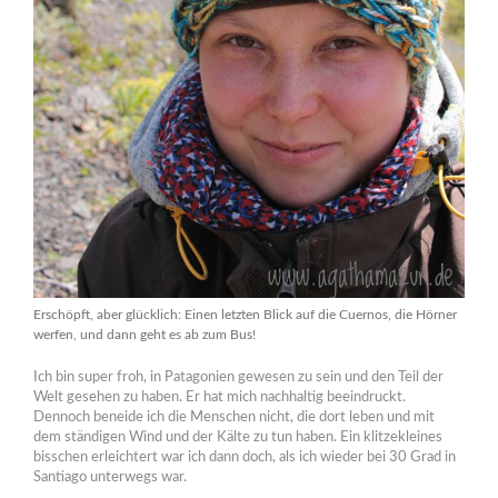
Erschöpft, aber glücklich: Einen letzten Blick auf die Cuernos, die Hörner
werfen, und dann geht es ab zum Bus!
Ich bin super froh, in Patagonien gewesen zu sein und den Teil der
Welt gesehen zu haben. Er hat mich nachhaltig beeindruckt.
Dennoch beneide ich die Menschen nicht, die dort leben und mit
dem ständigen Wind und der Kälte zu tun haben. Ein klitzekleines
bisschen erleichtert war ich dann doch, als ich wieder bei 30 Grad in
Santiago unterwegs war.