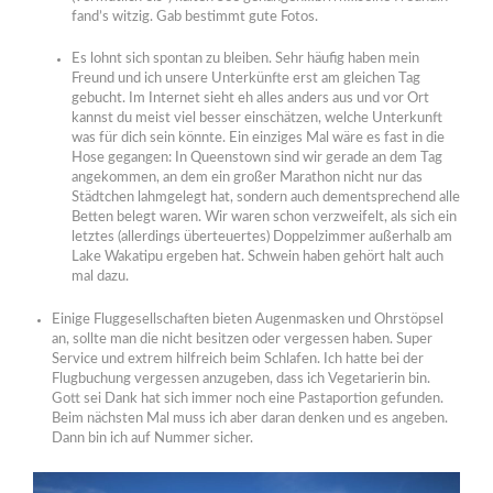
fand’s witzig. Gab bestimmt gute Fotos.
Es lohnt sich spontan zu bleiben. Sehr häufig haben mein
Freund und ich unsere Unterkünfte erst am gleichen Tag
gebucht. Im Internet sieht eh alles anders aus und vor Ort
kannst du meist viel besser einschätzen, welche Unterkunft
was für dich sein könnte. Ein einziges Mal wäre es fast in die
Hose gegangen: In Queenstown sind wir gerade an dem Tag
angekommen, an dem ein großer Marathon nicht nur das
Städtchen lahmgelegt hat, sondern auch dementsprechend alle
Betten belegt waren. Wir waren schon verzweifelt, als sich ein
letztes (allerdings überteuertes) Doppelzimmer außerhalb am
Lake Wakatipu ergeben hat. Schwein haben gehört halt auch
mal dazu.
Einige Fluggesellschaften bieten Augenmasken und Ohrstöpsel
an, sollte man die nicht besitzen oder vergessen haben. Super
Service und extrem hilfreich beim Schlafen. Ich hatte bei der
Flugbuchung vergessen anzugeben, dass ich Vegetarierin bin.
Gott sei Dank hat sich immer noch eine Pastaportion gefunden.
Beim nächsten Mal muss ich aber daran denken und es angeben.
Dann bin ich auf Nummer sicher.