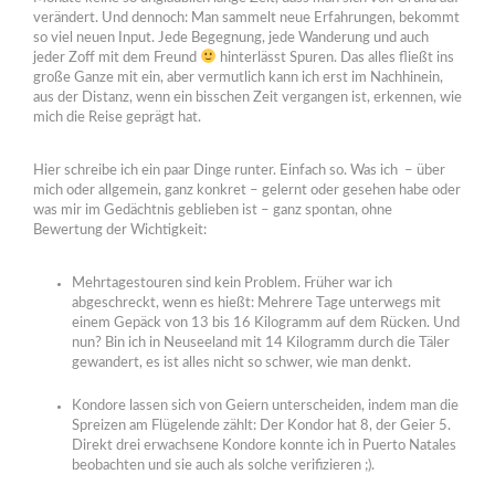
verändert. Und dennoch: Man sammelt neue Erfahrungen, bekommt
so viel neuen Input. Jede Begegnung, jede Wanderung und auch
jeder Zoff mit dem Freund
hinterlässt Spuren. Das alles fließt ins
große Ganze mit ein, aber vermutlich kann ich erst im Nachhinein,
aus der Distanz, wenn ein bisschen Zeit vergangen ist, erkennen, wie
mich die Reise geprägt hat.
Hier schreibe ich ein paar Dinge runter. Einfach so. Was ich – über
mich oder allgemein, ganz konkret – gelernt oder gesehen habe oder
was mir im Gedächtnis geblieben ist – ganz spontan, ohne
Bewertung der Wichtigkeit:
Mehrtagestouren sind kein Problem. Früher war ich
abgeschreckt, wenn es hießt: Mehrere Tage unterwegs mit
einem Gepäck von 13 bis 16 Kilogramm auf dem Rücken. Und
nun? Bin ich in Neuseeland mit 14 Kilogramm durch die Täler
gewandert, es ist alles nicht so schwer, wie man denkt.
Kondore lassen sich von Geiern unterscheiden, indem man die
Spreizen am Flügelende zählt: Der Kondor hat 8, der Geier 5.
Direkt drei erwachsene Kondore konnte ich in Puerto Natales
beobachten und sie auch als solche verifizieren ;).