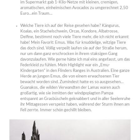
im Supermarkt gab 1-Kilo-Netze mit kleinen, cremigen,
aromatischen, einheimischen Avocados zu umgerechnet 2,50
Euro…ein Traum…
Welche Tiere ich auf der Reise gesehen habe? Kängurus,
Koalas, ein Stachelschwein, Orcas, Kondore, Albatrosse,
Delfine, bestimmt noch viele Tiere mehr, die ich nicht erkannt
habe! Mein Favorit: Emus. Was für knuddelige, witzige Tiere
das doch sind. Völlig verpeilt laufen sie auf der Straße herum,
nur um dann ganz erschrocken in ihrem staksigen Gang
davonzulaufen. Wie gerne hätte ich mal eins angefasst, um das
Federkleid zu fühlen. Mein Highlight war ein „Emu-
Kindergarten“ in den Flinders Ranges in Australien. Eine ganze
Herde an jungen Emus, die von einem erwachsenen Tier
bewacht worden sind. Zumindest hatte es so ausgesehen…
Guanakos, die wilden Verwandten der Lamas waren auch
großartig, wie sie inmitten der windgeplagten Pampa
entspannt an Grasbüscheln geknabbert und in aller Seelenruhe
ihr Mittagessen verspeist haben, während der Sturm ihnen am
Fell zerrte. Immer schön gechillt bleiben.