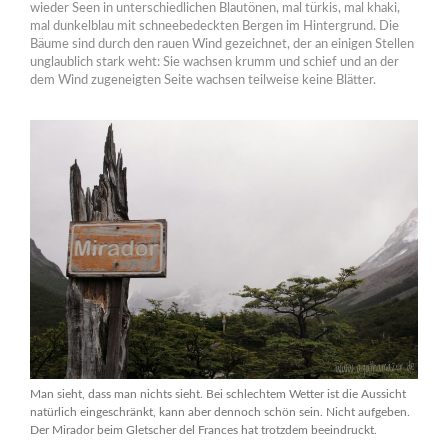
wieder Seen in unterschiedlichen Blautönen, mal türkis, mal khaki,
mal dunkelblau mit schneebedeckten Bergen im Hintergrund. Die
Bäume sind durch den rauen Wind gezeichnet, der an einigen Stellen
unglaublich stark weht: Sie wachsen krumm und schief und an der
dem Wind zugeneigten Seite wachsen teilweise keine Blätter.
Man sieht, dass man nichts sieht. Bei schlechtem Wetter ist die Aussicht
natürlich eingeschränkt, kann aber dennoch schön sein. Nicht aufgeben.
Der Mirador beim Gletscher del Frances hat trotzdem beeindruckt.