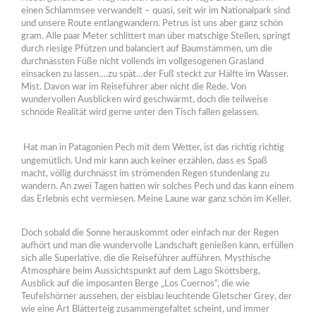
einen Schlammsee verwandelt – quasi, seit wir im Nationalpark sind
und unsere Route entlangwandern. Petrus ist uns aber ganz schön
gram. Alle paar Meter schlittert man über matschige Stellen, springt
durch riesige Pfützen und balanciert auf Baumstämmen, um die
durchnässten Füße nicht vollends im vollgesogenen Grasland
einsacken zu lassen….zu spät…der Fuß steckt zur Hälfte im Wasser.
Mist. Davon war im Reiseführer aber nicht die Rede. Von
wundervollen Ausblicken wird geschwärmt, doch die teilweise
schnöde Realität wird gerne unter den Tisch fallen gelassen.
Hat man in Patagonien Pech mit dem Wetter, ist das richtig richtig
ungemütlich. Und mir kann auch keiner erzählen, dass es Spaß
macht, völlig durchnässt im strömenden Regen stundenlang zu
wandern. An zwei Tagen hatten wir solches Pech und das kann einem
das Erlebnis echt vermiesen. Meine Laune war ganz schön im Keller.
Doch sobald die Sonne herauskommt oder einfach nur der Regen
aufhört und man die wundervolle Landschaft genießen kann, erfüllen
sich alle Superlative, die die Reiseführer aufführen. Mysthische
Atmosphäre beim Aussichtspunkt auf dem Lago Sköttsberg,
Ausblick auf die imposanten Berge „Los Cuernos“, die wie
Teufelshörner aussehen, der eisblau leuchtende Gletscher Grey, der
wie eine Art Blätterteig zusammengefaltet scheint, und immer