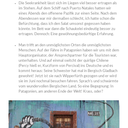
Die Seekrankheit lässt sich im Liegen viel besser ertragen als
im Stehen. Auf dem Schiff nach Puerto Natales hatten wir
eines Abends den offenene Pazifik zur einen Seite. Nach dem
Abendessen war mir dermaßen schlecht, ich hatte schon die
Befürchtung, dass ich den Salat umsonst gegessen haben
könnte. Im Bett war dann die Schaukelei eindeutig besser zu
ertragen. Dennoch: Eine gewöhnungsbedürftige Erfahrung.
Man trifft an den unmöglichsten Orten die unmöglichsten
Menschen: Auf der Fähre in Patagonien haben wir uns mit dem
Hauptorganisator, der Ansprechpartner für die Touristen war,
unterhalten. Und auf einmal switcht der quirlige Chilene
(Percy hieß er, Kurzform von Percival) ins Deutsche und es
kommt heraus: Seine Schwester hat mal in Bergisch Gladbach
gewohnt! Jetzt ist sie nach Wipperfürth gezogen und er wird
sie im Juni nochmal besuchen fahren. Sprach’s und schwärmte
vom wundervollen Bergischen Land. So eine Begegnung: In
Patagonien, am anderen Ende der Welt! Krass, oder?