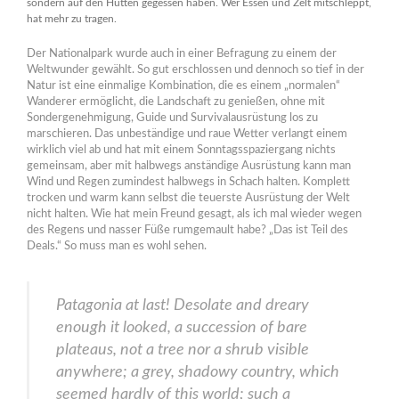
sondern auf den Hütten gegessen haben. Wer Essen und Zelt mitschleppt,
hat mehr zu tragen.
Der Nationalpark wurde auch in einer Befragung zu einem der
Weltwunder gewählt. So gut erschlossen und dennoch so tief in der
Natur ist eine einmalige Kombination, die es einem „normalen“
Wanderer ermöglicht, die Landschaft zu genießen, ohne mit
Sondergenehmigung, Guide und Survivalausrüstung los zu
marschieren. Das unbeständige und raue Wetter verlangt einem
wirklich viel ab und hat mit einem Sonntagsspaziergang nichts
gemeinsam, aber mit halbwegs anständige Ausrüstung kann man
Wind und Regen zumindest halbwegs in Schach halten. Komplett
trocken und warm kann selbst die teuerste Ausrüstung der Welt
nicht halten. Wie hat mein Freund gesagt, als ich mal wieder wegen
des Regens und nasser Füße rumgemault habe? „Das ist Teil des
Deals.“ So muss man es wohl sehen.
Patagonia at last! Desolate and dreary
enough it looked, a succession of bare
plateaus, not a tree nor a shrub visible
anywhere; a grey, shadowy country, which
seemed hardly of this world; such a