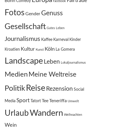
Fairtrade
Bonn
Comedy
Facebook
Fotos
Genuss
Gender
Gesellschaft
Gutes Leben
Journalismus
Kaffee
Karneval
Kinder
Kultur
Köln
Kroatien
La Gomera
Kunst
Landscape
Leben
Lokaljournalismus
Medien
Meine Weltreise
Reise
Politik
Rezension
Social
Sport
Tee
Teneriffa
Media
Tatort
Umwelt
Wandern
Urlaub
Weihnachten
Wein