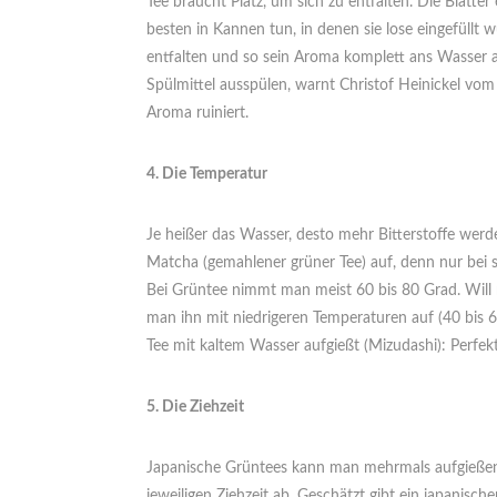
Tee braucht Platz, um sich zu entfalten. Die Blätte
besten in Kannen tun, in denen sie lose eingefüllt 
entfalten und so sein Aroma komplett ans Wasser 
Spülmittel ausspülen, warnt Christof Heinickel vo
Aroma ruiniert.
4. Die Temperatur
Je heißer das Wasser, desto mehr Bitterstoffe wer
Matcha (gemahlener grüner Tee) auf, denn nur bei s
Bei Grüntee nimmt man meist 60 bis 80 Grad. Wil
man ihn mit niedrigeren Temperaturen auf (40 bis 6
Tee mit kaltem Wasser aufgießt (Mizudashi): Perfe
5. Die Ziehzeit
Japanische Grüntees kann man mehrmals aufgießen 
jeweiligen Ziehzeit ab. Geschätzt gibt ein japanisc