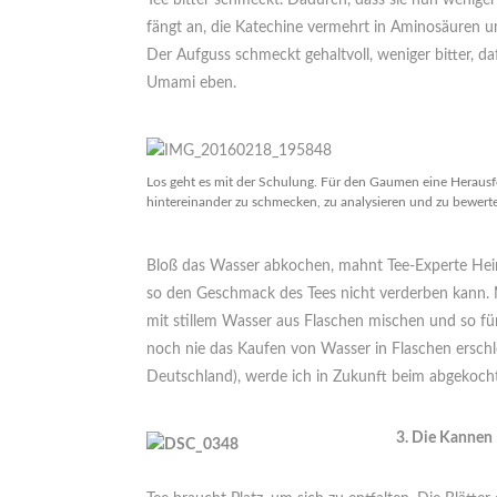
Tee bitter schmeckt. Dadurch, dass sie nun wenige
fängt an, die Katechine vermehrt in Aminosäuren 
Der Aufguss schmeckt gehaltvoll, weniger bitter, d
Umami eben.
Los geht es mit der Schulung. Für den Gaumen eine Herausf
hintereinander zu schmecken, zu analysieren und zu bewert
Bloß das Wasser abkochen, mahnt Tee-Experte Heini
so den Geschmack des Tees nicht verderben kann. 
mit stillem Wasser aus Flaschen mischen und so für 
noch nie das Kaufen von Wasser in Flaschen erschlo
Deutschland), werde ich in Zukunft beim abgekocht
3. Die Kannen