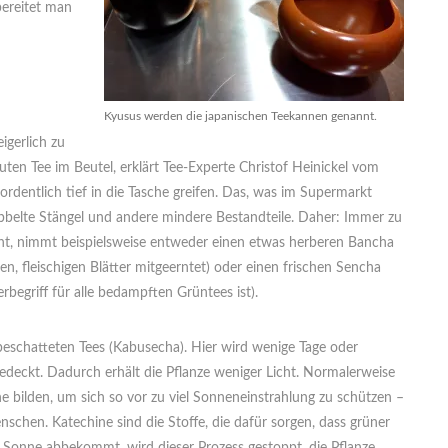
bereitet man
Kyusus werden die japanischen Teekannen genannt.
igerlich zu
guten Tee im Beutel, erklärt Tee-Experte Christof Heinickel vom
rdentlich tief in die Tasche greifen. Das, was im Supermarkt
ibbelte Stängel und andere mindere Bestandteile. Daher: Immer zu
eht, nimmt beispielsweise entweder einen etwas herberen Bancha
en, fleischigen Blätter mitgeerntet) oder einen frischen Sencha
begriff für alle bedampften Grüntees ist).
beschatteten Tees (Kabusecha). Hier wird wenige Tage oder
deckt. Dadurch erhält die Pflanze weniger Licht. Normalerweise
e bilden, um sich so vor zu viel Sonneneinstrahlung zu schützen –
chen. Katechine sind die Stoffe, die dafür sorgen, dass grüner