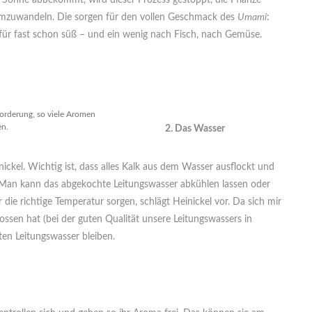
r Sonne abbekommt, wird dieser Prozess gestoppt, die Pflanze
umzuwandeln. Die sorgen für den vollen Geschmack des
Umami
:
afür fast schon süß – und ein wenig nach Fisch, nach Gemüse.
orderung, so viele Aromen
en.
2. Das Wasser
ckel. Wichtig ist, dass alles Kalk aus dem Wasser ausflockt und
Man kann das abgekochte Leitungswasser abkühlen lassen oder
die richtige Temperatur sorgen, schlägt Heinickel vor. Da sich mir
ssen hat (bei der guten Qualität unsere Leitungswassers in
en Leitungswasser bleiben.