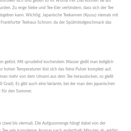
r entrollen sich und geben so ihr Aroma frei. Das können sie am
wurden. Zu enge Siebe und Tee-Eier verhindern, dass sich der Tee
abgeben kann. Wichtig: Japanische Teekannen (Kyusu) niemals mit
m Frankfurter Teehaus Schnorr, da der Spülmittelgeschmack das
den gelöst. Mit sprudelnd kochendem Wasser gießt man lediglich
o hohen Temperaturen löst sich das feine Pulver komplett auf.
l man mehr von dem Umami aus dem Tee herauslocken, so gießt
0 Grad). Es gibt auch eine Variante, bei der man den japanischen
kt für den Sommer.
(zwei bis viermal). Die Aufgussmenge hängt dabei von der
her Tee sein komplettes Aromas nach anderthalb Minuten ab, erklärt