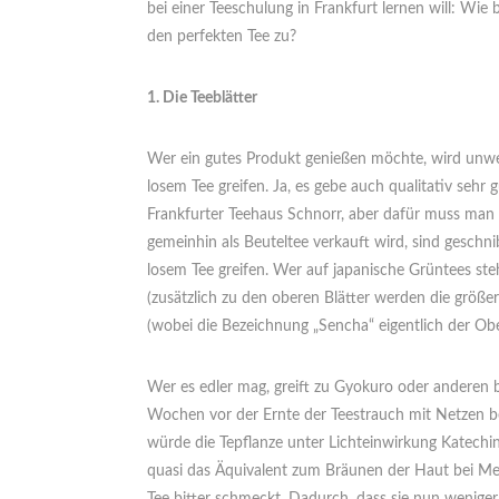
bei einer Teeschulung in Frankfurt lernen will: Wie 
den perfekten Tee zu?
1. Die Teeblätter
Wer ein gutes Produkt genießen möchte, wird unwe
losem Tee greifen. Ja, es gebe auch qualitativ sehr 
Frankfurter Teehaus Schnorr, aber dafür muss man o
gemeinhin als Beuteltee verkauft wird, sind geschn
losem Tee greifen. Wer auf japanische Grüntees st
(zusätzlich zu den oberen Blätter werden die größer
(wobei die Bezeichnung „Sencha“ eigentlich der Ober
Wer es edler mag, greift zu Gyokuro oder anderen 
Wochen vor der Ernte der Teestrauch mit Netzen be
würde die Tepflanze unter Lichteinwirkung Katechin
quasi das Äquivalent zum Bräunen der Haut bei Mens