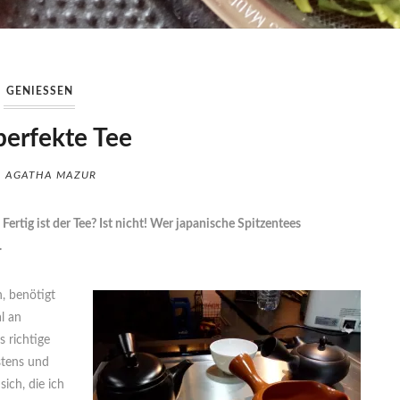
GENIESSEN
perfekte Tee
AGATHA MAZUR
Fertig ist der Tee? Ist nicht! Wer japanische Spitzentees
.
, benötigt
l an
s richtige
stens und
ich, die ich