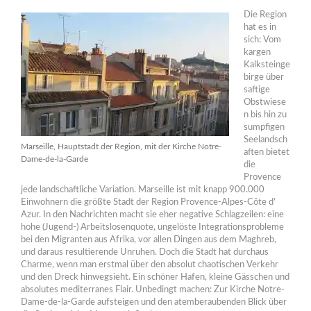
Die Region
hat es in
sich: Vom
kargen
Kalksteinge
birge über
saftige
Obstwiese
n bis hin zu
sumpfigen
Seelandsch
Marseille, Hauptstadt der Region, mit der Kirche Notre-
aften bietet
Dame-de-la-Garde
die
Provence
jede landschaftliche Variation. Marseille ist mit knapp 900.000
Einwohnern die größte Stadt der Region Provence-Alpes-Côte d’
Azur. In den Nachrichten macht sie eher negative Schlagzeilen: eine
hohe (Jugend-) Arbeitslosenquote, ungelöste Integrationsprobleme
bei den Migranten aus Afrika, vor allen Dingen aus dem Maghreb,
und daraus resultierende Unruhen. Doch die Stadt hat durchaus
Charme, wenn man erstmal über den absolut chaotischen Verkehr
und den Dreck hinwegsieht. Ein schöner Hafen, kleine Gässchen und
absolutes mediterranes Flair. Unbedingt machen: Zur Kirche Notre-
Dame-de-la-Garde aufsteigen und den atemberaubenden Blick über