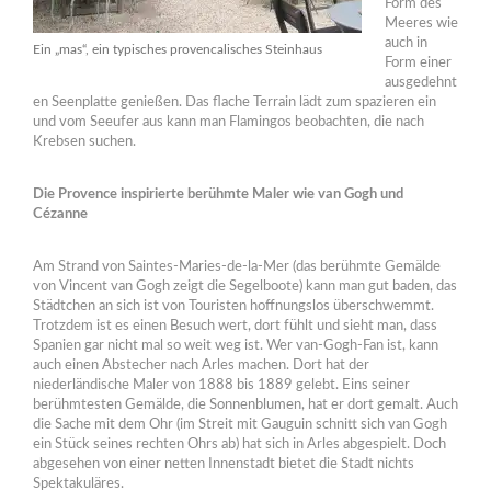
Form des
Meeres wie
auch in
Ein „mas“, ein typisches provencalisches Steinhaus
Form einer
ausgedehnt
en Seenplatte genießen. Das flache Terrain lädt zum spazieren ein
und vom Seeufer aus kann man Flamingos beobachten, die nach
Krebsen suchen.
Die Provence inspirierte berühmte Maler wie van Gogh und
Cézanne
Am Strand von Saintes-Maries-de-la-Mer (das berühmte Gemälde
von Vincent van Gogh zeigt die Segelboote) kann man gut baden, das
Städtchen an sich ist von Touristen hoffnungslos überschwemmt.
Trotzdem ist es einen Besuch wert, dort fühlt und sieht man, dass
Spanien gar nicht mal so weit weg ist. Wer van-Gogh-Fan ist, kann
auch einen Abstecher nach Arles machen. Dort hat der
niederländische Maler von 1888 bis 1889 gelebt. Eins seiner
berühmtesten Gemälde, die Sonnenblumen, hat er dort gemalt. Auch
die Sache mit dem Ohr (im Streit mit Gauguin schnitt sich van Gogh
ein Stück seines rechten Ohrs ab) hat sich in Arles abgespielt. Doch
abgesehen von einer netten Innenstadt bietet die Stadt nichts
Spektakuläres.