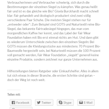
Verbraucherinnen und Verbraucher schwierig, sich durch die
Bestimmungen der einzelnen Siegel zu kämpfen. Was genau heißt
fair und ist es das gleiche wie Bio? Gisela Burckhardt macht schnell
klar: Fair gehandelt und ökologisch produziert sind zwei völlig
verschiedene Paar Schuhe. Die meisten Siegel stehen nur für
„entweder oder“: Zum Beispiel sind GOTS und Naturtextil reine Bio-
Siegel, das bekannte Fairtradesiegel hingegen, das man vom
morgendlichen Kaffee her kennt, und das Label der Fair Wear
Foundation haben mit Bio erst einmal nichts am Hut. Und dann gibt
es wiederum Unterschiede zwischen den einzelnen Siegeln: Bei
GOTS müssen die Kleidungsstücke aus mindestens 70 Prozent Bio-
Baumwolle hergestellt sein, bei Naturtextil müssen die 100 Prozent
voll gemacht werden, Fair Wear Foundation „siegelt“ generell keine
einzelne Produkte, sondern zeichnet nur ganze Unternehmen aus.
Hilfestellungen bieten Ratgeber oder Einkaufshelfer. Alles in allem
tut sich etwas in dieser Branche, die ersten Schritte sind getan –
doch der Weg ist noch weit.
Teilen mit:
Facebook
Twitter
Skype
E-Mail