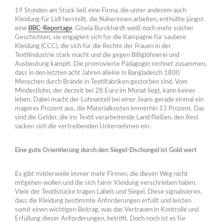
19 Stunden am Stück ließ eine Firma, die unter anderem auch
Kleidung für Lidl herstellt, die Näherinnen arbeiten, enthüllte jüngst
eine
BBC-Reportage
. Gisela Burckhardt weiß noch mehr solcher
Geschichten, sie engagiert sich für die Kampagne für saubere
Kleidung (CCC), die sich für die Rechte der Frauen in der
Textilindustrie stark macht und die gegen Billiglöhnerei und
Ausbeutung kämpft. Die promovierte Pädagogin rechnet zusammen,
dass in den letzten acht Jahren alleine in Bangladesch 1800
Menschen durch Brände in Textilfabriken gestorben sind. Vom
Mindestlohn, der derzeit bei 28 Euro im Monat liegt, kann keiner
leben. Dabei macht der Lohnanteil bei einer Jeans gerade einmal ein
mageres Prozent aus, die Materialkosten immerhin 13 Prozent. Das
sind die Gelder, die ins Textil verarbeitende Land fließen, den Rest
sacken sich die vertreibenden Unternehmen ein.
Eine gute Orientierung durch den Siegel-Dschungel ist Gold wert
Es gibt mittlerweile immer mehr Firmen, die diesen Weg nicht
mitgehen wollen und die sich fairer Kleidung verschrieben haben.
Viele der Textilstücke tragen Labels und Siegel. Diese signalisieren,
dass die Kleidung bestimmte Anforderungen erfüllt und leisten
somit einen wichtigen Beitrag, was das Vertrauen in Kontrolle und
Erfüllung dieser Anforderungen, betrifft. Doch noch ist es für