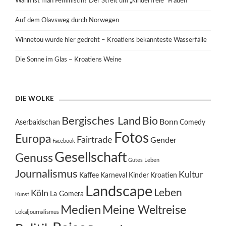
Wann ist man Feministin? Der Streit um „kinderfreie“ Frauen
Auf dem Olavsweg durch Norwegen
Winnetou wurde hier gedreht – Kroatiens bekannteste Wasserfälle
Die Sonne im Glas – Kroatiens Weine
DIE WOLKE
Bergisches Land
Bio
Bonn
Aserbaidschan
Comedy
Fotos
Europa
Fairtrade
Gender
Facebook
Gesellschaft
Genuss
Gutes Leben
Journalismus
Kultur
Kaffee
Karneval
Kinder
Kroatien
Landscape
Leben
Köln
La Gomera
Kunst
Medien
Meine Weltreise
Lokaljournalismus