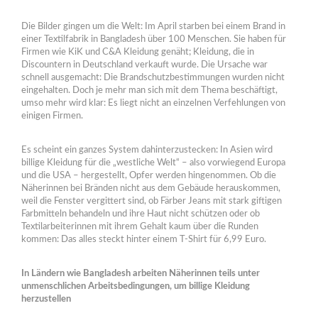
Die Bilder gingen um die Welt: Im April starben bei einem Brand in
einer Textilfabrik in Bangladesh über 100 Menschen. Sie haben für
Firmen wie KiK und C&A Kleidung genäht; Kleidung, die in
Discountern in Deutschland verkauft wurde. Die Ursache war
schnell ausgemacht: Die Brandschutzbestimmungen wurden nicht
eingehalten. Doch je mehr man sich mit dem Thema beschäftigt,
umso mehr wird klar: Es liegt nicht an einzelnen Verfehlungen von
einigen Firmen.
Es scheint ein ganzes System dahinterzustecken: In Asien wird
billige Kleidung für die „westliche Welt“ – also vorwiegend Europa
und die USA – hergestellt, Opfer werden hingenommen. Ob die
Näherinnen bei Bränden nicht aus dem Gebäude herauskommen,
weil die Fenster vergittert sind, ob Färber Jeans mit stark giftigen
Farbmitteln behandeln und ihre Haut nicht schützen oder ob
Textilarbeiterinnen mit ihrem Gehalt kaum über die Runden
kommen: Das alles steckt hinter einem T-Shirt für 6,99 Euro.
In Ländern wie Bangladesh arbeiten Näherinnen teils unter
unmenschlichen Arbeitsbedingungen, um billige Kleidung
herzustellen