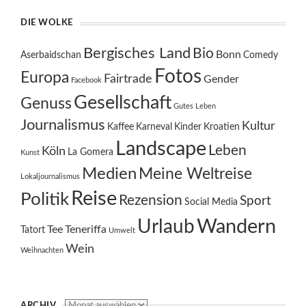
DIE WOLKE
Bergisches Land
Bio
Bonn
Aserbaidschan
Comedy
Fotos
Europa
Fairtrade
Gender
Facebook
Gesellschaft
Genuss
Gutes Leben
Journalismus
Kultur
Kaffee
Karneval
Kinder
Kroatien
Landscape
Leben
Köln
La Gomera
Kunst
Medien
Meine Weltreise
Lokaljournalismus
Reise
Politik
Rezension
Sport
Social Media
Wandern
Urlaub
Tee
Teneriffa
Tatort
Umwelt
Wein
Weihnachten
ARCHIV