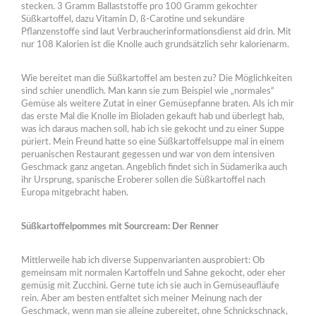
stecken. 3 Gramm Ballaststoffe pro 100 Gramm gekochter
Süßkartoffel, dazu Vitamin D, ß-Carotine und sekundäre
Pflanzenstoffe sind laut Verbraucherinformationsdienst aid drin. Mit
nur 108 Kalorien ist die Knolle auch grundsätzlich sehr kalorienarm.
Wie bereitet man die Süßkartoffel am besten zu? Die Möglichkeiten
sind schier unendlich. Man kann sie zum Beispiel wie „normales“
Gemüse als weitere Zutat in einer Gemüsepfanne braten. Als ich mir
das erste Mal die Knolle im Bioladen gekauft hab und überlegt hab,
was ich daraus machen soll, hab ich sie gekocht und zu einer Suppe
püriert. Mein Freund hatte so eine Süßkartoffelsuppe mal in einem
peruanischen Restaurant gegessen und war von dem intensiven
Geschmack ganz angetan. Angeblich findet sich in Südamerika auch
ihr Ursprung, spanische Eroberer sollen die Süßkartoffel nach
Europa mitgebracht haben.
Süßkartoffelpommes mit Sourcream: Der Renner
Mittlerweile hab ich diverse Suppenvarianten ausprobiert: Ob
gemeinsam mit normalen Kartoffeln und Sahne gekocht, oder eher
gemüsig mit Zucchini. Gerne tute ich sie auch in Gemüseaufläufe
rein. Aber am besten entfaltet sich meiner Meinung nach der
Geschmack, wenn man sie alleine zubereitet, ohne Schnickschnack,